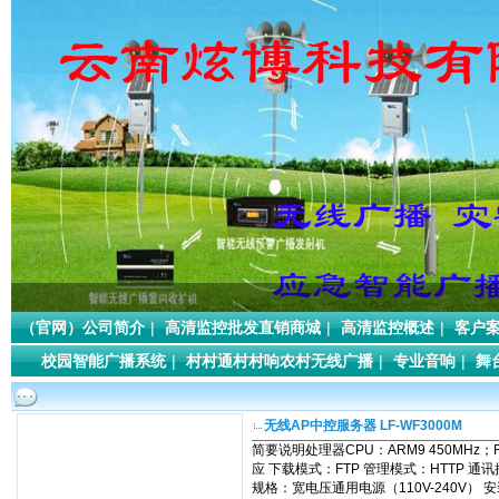
（官网）公司简介
|
高清监控批发直销商城
|
高清监控概述
|
客户
校园智能广播系统
|
村村通村村响农村无线广播
|
专业音响
|
舞
无线AP中控服务器 LF-WF3000M
简要说明处理器CPU：ARM9 450MHz；R
应 下载模式：FTP 管理模式：HTTP 通
规格：宽电压通用电源（110V-240V） 安